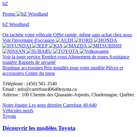
bZ
Promo
bZ Woodland
On rachète votre véhicule
Offre rapide, même sans achat chez nous
Voir l'inventaire d'occasion
Voir la page service
Rendez-vous
Alignement de roues
Assistance
routière
Rappels de sécurité
Boutique accessoires
Prix installés pour votre modèle
Pièces et
accessoires
Centre du pneu
Téléphone : (450) 581-3540
Email : info@carrefour40640toyota.ca
Adresse : 100 Chemin des Quarante-Arpents, Charlemagne, Québec
Notre équipe
Les gens derrière Carrefour 40-640
Véhicules neufs
Toyota
Découvrir les modèles Toyota