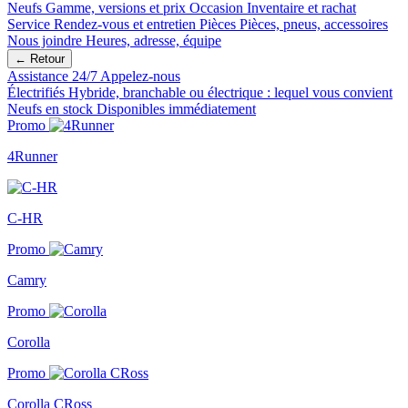
Neufs
Gamme, versions et prix
Occasion
Inventaire et rachat
Service
Rendez-vous et entretien
Pièces
Pièces, pneus, accessoires
Nous joindre
Heures, adresse, équipe
← Retour
Assistance 24/7
Appelez-nous
Électrifiés
Hybride, branchable ou électrique : lequel vous convient
Neufs en stock
Disponibles immédiatement
Promo
4Runner
C-HR
Promo
Camry
Promo
Corolla
Promo
Corolla CRoss