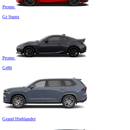
Promo
Gr Supra
Promo
Gr86
Grand Highlander