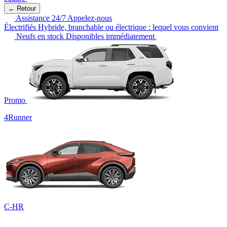
← Retour
Assistance 24/7
Appelez-nous
Électrifiés
Hybride, branchable ou électrique : lequel vous convient
Neufs en stock
Disponibles immédiatement
Promo
4Runner
C-HR