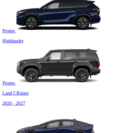
Promo
Highlander
Promo
Land CRuiser
2026 · 2027