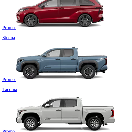
Promo
Sienna
Promo
Tacoma
Promo