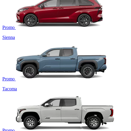
Promo
Sienna
Promo
Tacoma
Promo