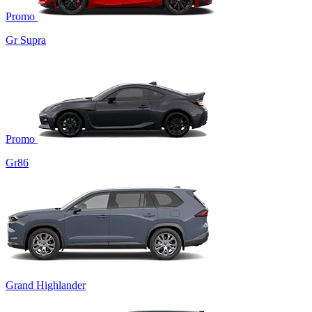
Promo
Gr Supra
Promo
Gr86
Grand Highlander