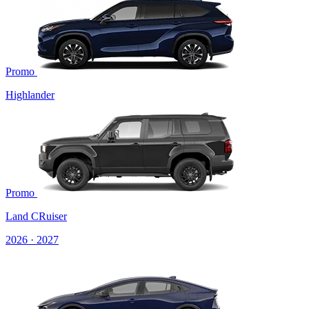
Promo
Highlander
Promo
Land CRuiser
2026 · 2027