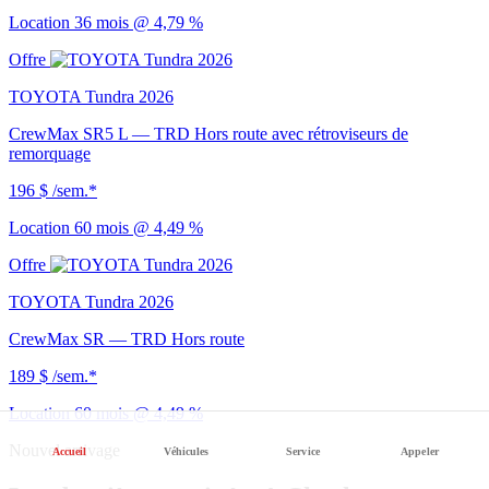
Location 36 mois @ 4,79 %
Offre
TOYOTA Tundra 2026
CrewMax SR5 L — TRD Hors route avec rétroviseurs de
remorquage
196 $
/sem.*
Location 60 mois @ 4,49 %
Offre
TOYOTA Tundra 2026
CrewMax SR — TRD Hors route
189 $
/sem.*
Location 60 mois @ 4,49 %
Nouvel arrivage
Accueil
Véhicules
Service
Appeler