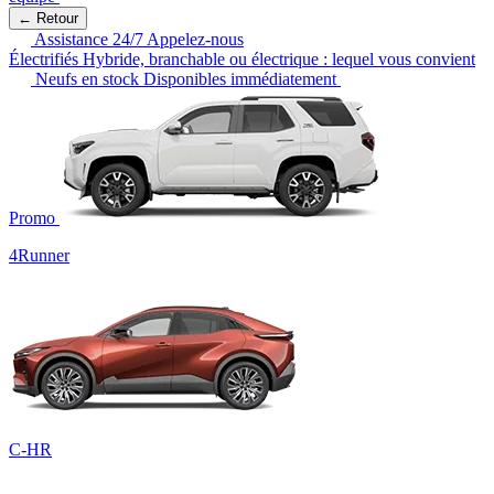
← Retour
Assistance 24/7
Appelez-nous
Électrifiés
Hybride, branchable ou électrique : lequel vous convient
Neufs en stock
Disponibles immédiatement
Promo
4Runner
C-HR