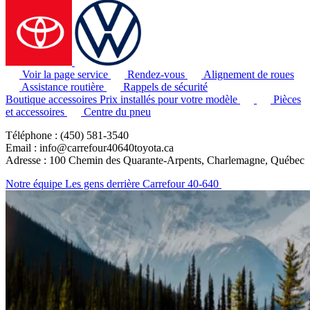
Voir la page service
Rendez-vous
Alignement de roues
Assistance routière
Rappels de sécurité
Boutique accessoires
Prix installés pour votre modèle
Pièces
et accessoires
Centre du pneu
Téléphone : (450) 581-3540
Email : info@carrefour40640toyota.ca
Adresse : 100 Chemin des Quarante-Arpents, Charlemagne, Québec
Notre équipe
Les gens derrière Carrefour 40-640