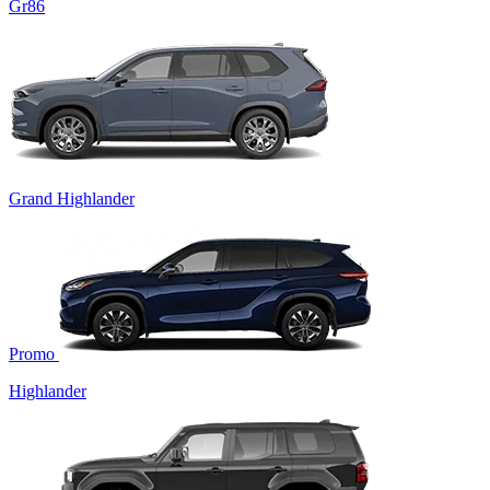
Gr86
Grand Highlander
Promo
Highlander