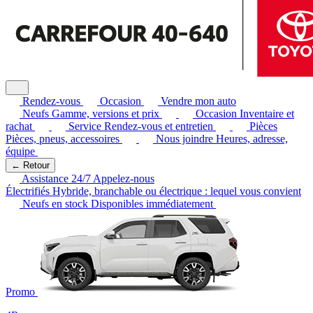
Rendez-vous
Occasion
Vendre mon auto
Neufs
Gamme, versions et prix
Occasion
Inventaire et
rachat
Service
Rendez-vous et entretien
Pièces
Pièces, pneus, accessoires
Nous joindre
Heures, adresse,
équipe
← Retour
Assistance 24/7
Appelez-nous
Électrifiés
Hybride, branchable ou électrique : lequel vous convient
Neufs en stock
Disponibles immédiatement
Promo