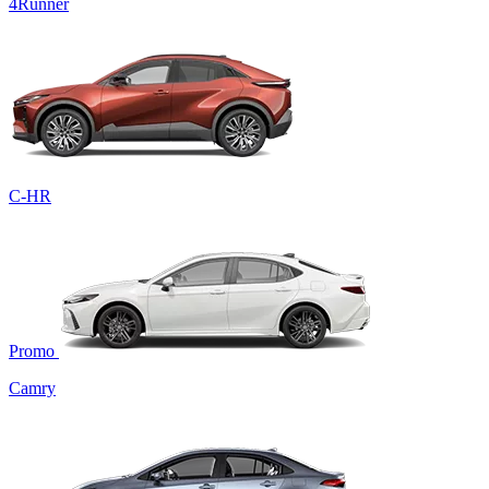
4Runner
C-HR
Promo
Camry