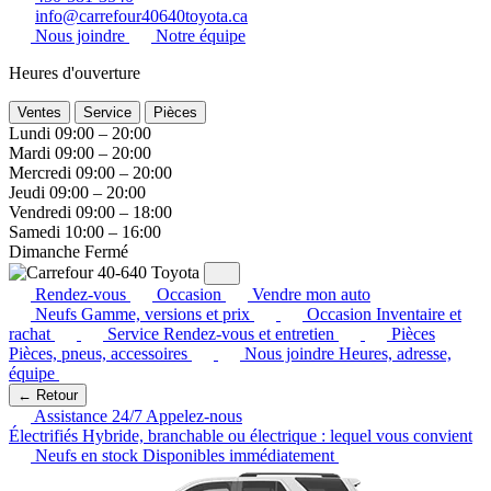
info@carrefour40640toyota.ca
Nous joindre
Notre équipe
Heures d'ouverture
Ventes
Service
Pièces
Lundi
09:00 – 20:00
Mardi
09:00 – 20:00
Mercredi
09:00 – 20:00
Jeudi
09:00 – 20:00
Vendredi
09:00 – 18:00
Samedi
10:00 – 16:00
Dimanche
Fermé
Rendez-vous
Occasion
Vendre mon auto
Neufs
Gamme, versions et prix
Occasion
Inventaire et
rachat
Service
Rendez-vous et entretien
Pièces
Pièces, pneus, accessoires
Nous joindre
Heures, adresse,
équipe
← Retour
Assistance 24/7
Appelez-nous
Électrifiés
Hybride, branchable ou électrique : lequel vous convient
Neufs en stock
Disponibles immédiatement