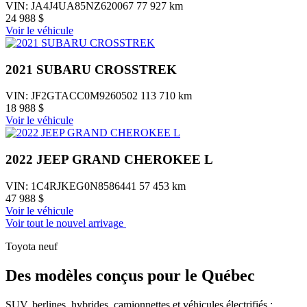
VIN: JA4J4UA85NZ620067
77 927 km
24 988 $
Voir le véhicule
2021 SUBARU CROSSTREK
VIN: JF2GTACC0M9260502
113 710 km
18 988 $
Voir le véhicule
2022 JEEP GRAND CHEROKEE L
VIN: 1C4RJKEG0N8586441
57 453 km
47 988 $
Voir le véhicule
Voir tout le nouvel arrivage
Toyota neuf
Des modèles conçus pour le Québec
SUV, berlines, hybrides, camionnettes et véhicules électrifiés :