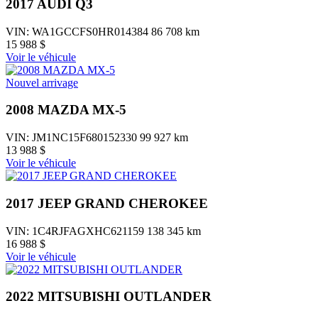
2017 AUDI Q3
VIN: WA1GCCFS0HR014384
86 708 km
15 988 $
Voir le véhicule
Nouvel arrivage
2008 MAZDA MX-5
VIN: JM1NC15F680152330
99 927 km
13 988 $
Voir le véhicule
2017 JEEP GRAND CHEROKEE
VIN: 1C4RJFAGXHC621159
138 345 km
16 988 $
Voir le véhicule
2022 MITSUBISHI OUTLANDER