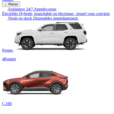
← Retour
Assistance 24/7
Appelez-nous
Électrifiés
Hybride, branchable ou électrique : lequel vous convient
Neufs en stock
Disponibles immédiatement
Promo
4Runner
C-HR