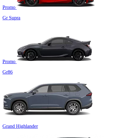
Promo
Gr Supra
Promo
Gr86
Grand Highlander