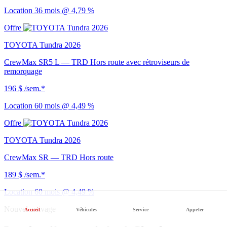
Location 36 mois @ 4,79 %
Offre
TOYOTA Tundra 2026
CrewMax SR5 L — TRD Hors route avec rétroviseurs de
remorquage
196 $
/sem.*
Location 60 mois @ 4,49 %
Offre
TOYOTA Tundra 2026
CrewMax SR — TRD Hors route
189 $
/sem.*
Location 60 mois @ 4,49 %
Nouvel arrivage
Accueil
Véhicules
Service
Appeler