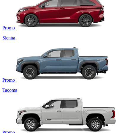
Promo
Sienna
Promo
Tacoma
Promo