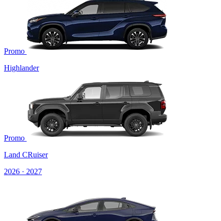
Promo
Highlander
Promo
Land CRuiser
2026 · 2027