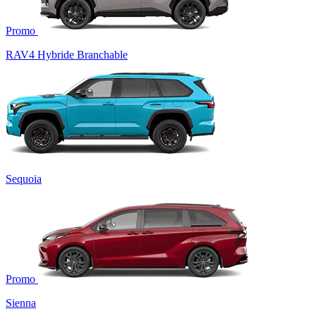
Promo
RAV4 Hybride Branchable
Sequoia
Promo
Sienna