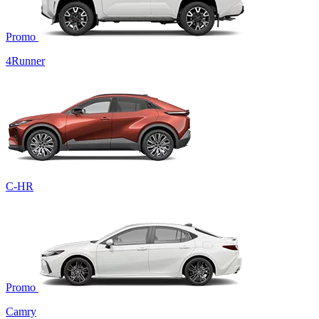
Promo
4Runner
C-HR
Promo
Camry