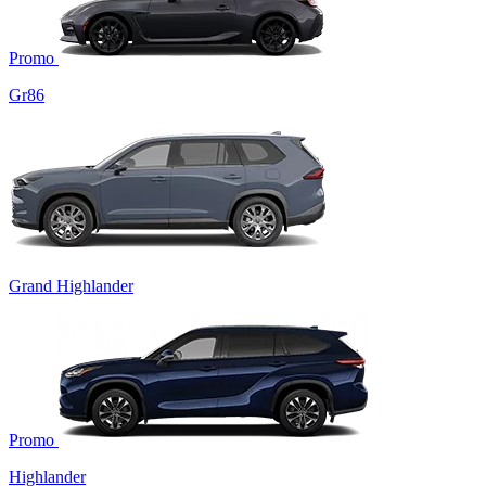
Promo
Gr86
Grand Highlander
Promo
Highlander