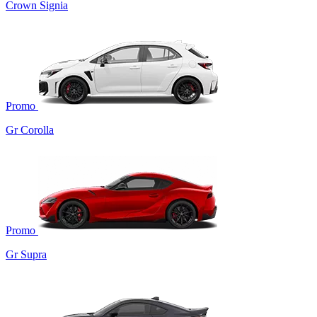
Crown Signia
Promo
Gr Corolla
Promo
Gr Supra