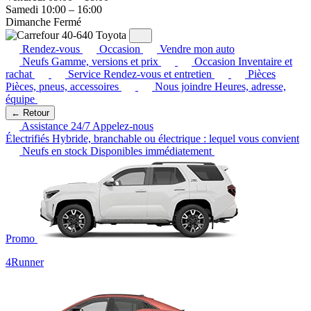
Samedi
10:00 – 16:00
Dimanche
Fermé
Rendez-vous
Occasion
Vendre mon auto
Neufs
Gamme, versions et prix
Occasion
Inventaire et
rachat
Service
Rendez-vous et entretien
Pièces
Pièces, pneus, accessoires
Nous joindre
Heures, adresse,
équipe
← Retour
Assistance 24/7
Appelez-nous
Électrifiés
Hybride, branchable ou électrique : lequel vous convient
Neufs en stock
Disponibles immédiatement
Promo
4Runner