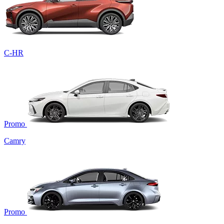
C-HR
Promo
Camry
Promo