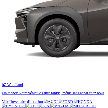
bZ Woodland
On rachète votre véhicule
Offre rapide, même sans achat chez nous
Voir l'inventaire d'occasion