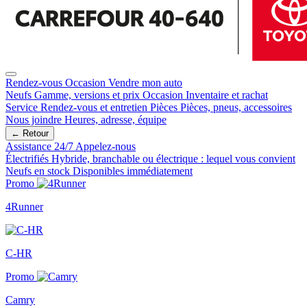
Rendez-vous
Occasion
Vendre mon auto
Neufs
Gamme, versions et prix
Occasion
Inventaire et rachat
Service
Rendez-vous et entretien
Pièces
Pièces, pneus, accessoires
Nous joindre
Heures, adresse, équipe
← Retour
Assistance 24/7
Appelez-nous
Électrifiés
Hybride, branchable ou électrique : lequel vous convient
Neufs en stock
Disponibles immédiatement
Promo
4Runner
C-HR
Promo
Camry