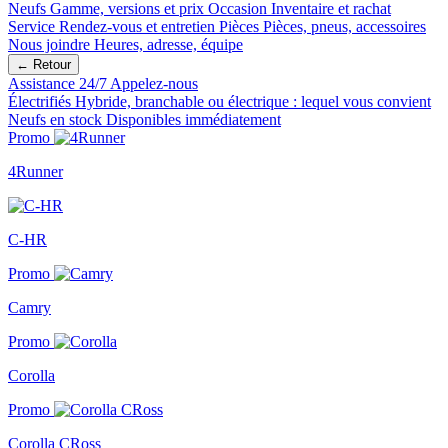
Neufs
Gamme, versions et prix
Occasion
Inventaire et rachat
Service
Rendez-vous et entretien
Pièces
Pièces, pneus, accessoires
Nous joindre
Heures, adresse, équipe
← Retour
Assistance 24/7
Appelez-nous
Électrifiés
Hybride, branchable ou électrique : lequel vous convient
Neufs en stock
Disponibles immédiatement
Promo
4Runner
C-HR
Promo
Camry
Promo
Corolla
Promo
Corolla CRoss