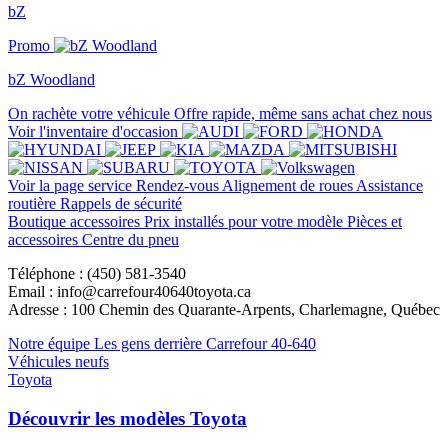
bZ
Promo
bZ Woodland
On rachète votre véhicule
Offre rapide, même sans achat chez nous
Voir l'inventaire d'occasion
Voir la page service
Rendez-vous
Alignement de roues
Assistance
routière
Rappels de sécurité
Boutique accessoires
Prix installés pour votre modèle
Pièces et
accessoires
Centre du pneu
Téléphone : (450) 581-3540
Email : info@carrefour40640toyota.ca
Adresse : 100 Chemin des Quarante-Arpents, Charlemagne, Québec
Notre équipe
Les gens derrière Carrefour 40-640
Véhicules neufs
Toyota
Découvrir les modèles Toyota