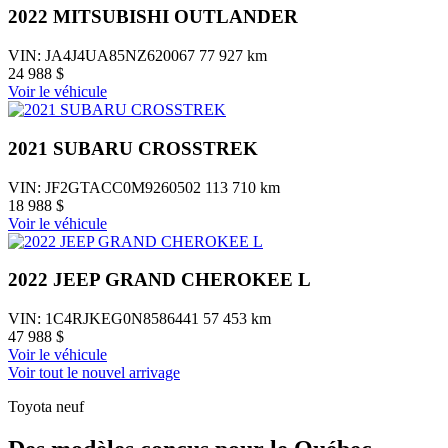
2022 MITSUBISHI OUTLANDER
VIN: JA4J4UA85NZ620067
77 927 km
24 988 $
Voir le véhicule
2021 SUBARU CROSSTREK
VIN: JF2GTACC0M9260502
113 710 km
18 988 $
Voir le véhicule
2022 JEEP GRAND CHEROKEE L
VIN: 1C4RJKEG0N8586441
57 453 km
47 988 $
Voir le véhicule
Voir tout le nouvel arrivage
Toyota neuf