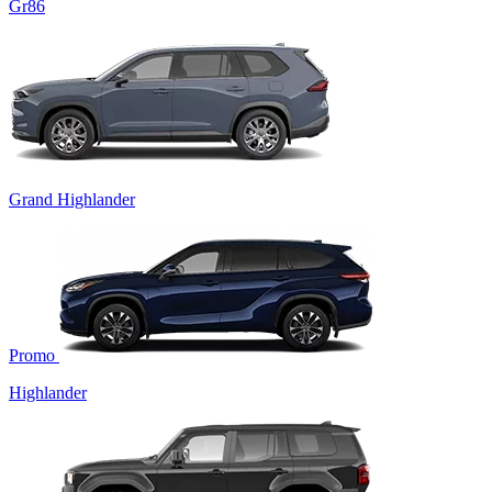
Gr86
Grand Highlander
Promo
Highlander