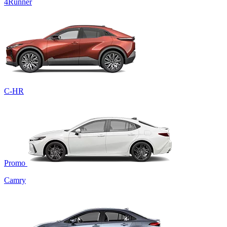
4Runner
C-HR
Promo
Camry