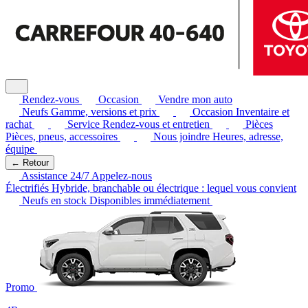
Rendez-vous
Occasion
Vendre mon auto
Neufs
Gamme, versions et prix
Occasion
Inventaire et
rachat
Service
Rendez-vous et entretien
Pièces
Pièces, pneus, accessoires
Nous joindre
Heures, adresse,
équipe
← Retour
Assistance 24/7
Appelez-nous
Électrifiés
Hybride, branchable ou électrique : lequel vous convient
Neufs en stock
Disponibles immédiatement
Promo