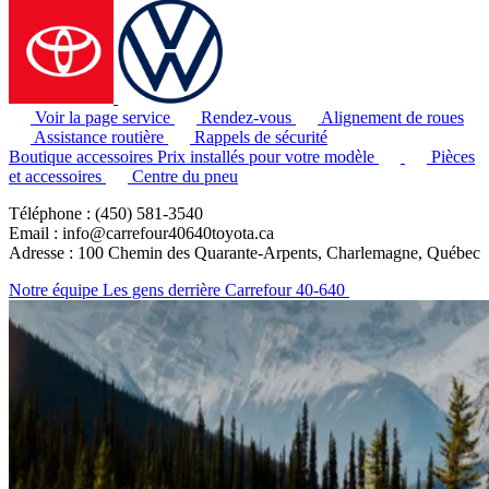
Voir la page service
Rendez-vous
Alignement de roues
Assistance routière
Rappels de sécurité
Boutique accessoires
Prix installés pour votre modèle
Pièces
et accessoires
Centre du pneu
Téléphone : (450) 581-3540
Email : info@carrefour40640toyota.ca
Adresse : 100 Chemin des Quarante-Arpents, Charlemagne, Québec
Notre équipe
Les gens derrière Carrefour 40-640