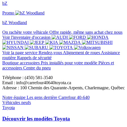
bZ
Promo
bZ Woodland
On rachète votre véhicule
Offre rapide, même sans achat chez nous
Voir l'inventaire d'occasion
Voir la page service
Rendez-vous
Alignement de roues
Assistance
routière
Rappels de sécurité
Boutique accessoires
Prix installés pour votre modèle
Pièces et
accessoires
Centre du pneu
Téléphone : (450) 581-3540
Email : info@carrefour40640toyota.ca
Adresse : 100 Chemin des Quarante-Arpents, Charlemagne, Québec
Notre équipe
Les gens derrière Carrefour 40-640
Véhicules neufs
Toyota
Découvrir les modèles Toyota