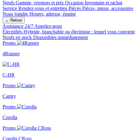
Neufs
Gamme, versions et prix
Occasion
Inventaire et rachat
Service
Rendez-vous et entretien
Pièces
Pièces, pneus, accessoires
Nous joindre
Heures, adresse, équipe
← Retour
Assistance 24/7
Appelez-nous
Électrifiés
Hybride, branchable ou électrique : lequel vous convient
Neufs en stock
Disponibles immédiatement
Promo
4Runner
C-HR
Promo
Camry
Promo
Corolla
Promo
Corolla CRoss