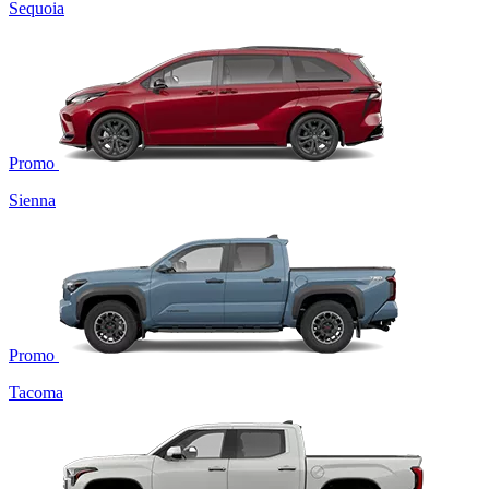
Sequoia
Promo
Sienna
Promo
Tacoma