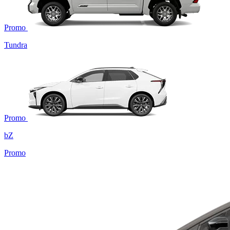
Promo
Tundra
Promo
bZ
Promo