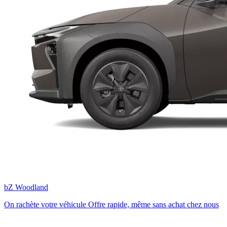
bZ Woodland
On rachète votre véhicule
Offre rapide, même sans achat chez nous