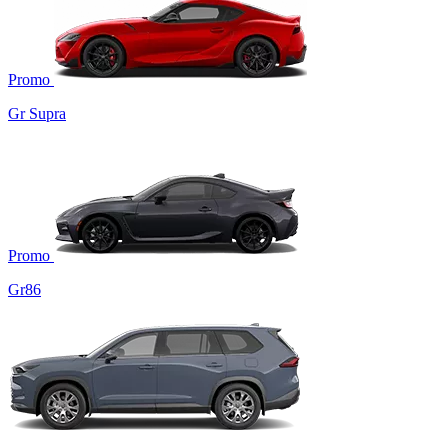
Promo
Gr Supra
Promo
Gr86