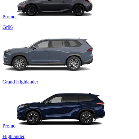
Promo
Gr86
Grand Highlander
Promo
Highlander