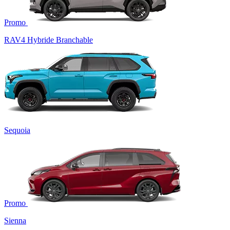
Promo
RAV4 Hybride Branchable
Sequoia
Promo
Sienna