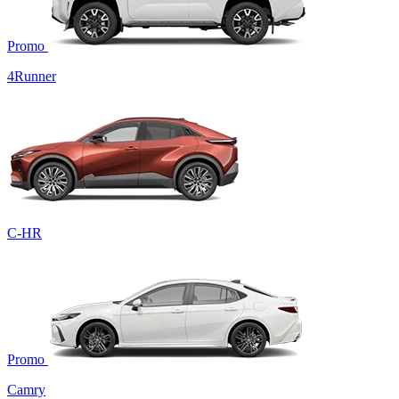
Promo
4Runner
C-HR
Promo
Camry