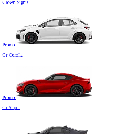
Crown Signia
Promo
Gr Corolla
Promo
Gr Supra