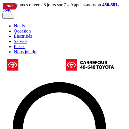
Nous sommes ouverts 6 jours sur 7 – Appelez-nous au
450-581-
2025
2025
2025
2025
3540
Neufs
Occasion
Électrifiés
Service
Pièces
Nous joindre