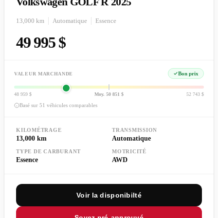
Volkswagen GOLF R 2025
13,000 km
Automatique
Essence
49 995 $
Bon prix
VALEUR MARCHANDE
48 959 $
Moy. 50 851 $
52 743 $
Basé sur 51 véhicules comparables
KILOMÉTRAGE
TRANSMISSION
13,000 km
Automatique
TYPE DE CARBURANT
MOTRICITÉ
Essence
AWD
Voir la disponibilté
Soyez pré-approuvé