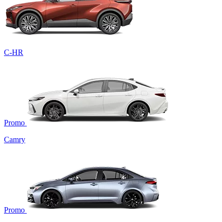
C-HR
Promo
Camry
Promo