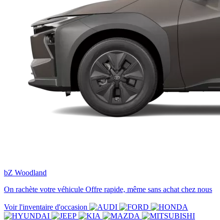
bZ Woodland
On rachète votre véhicule
Offre rapide, même sans achat chez nous
Voir l'inventaire d'occasion