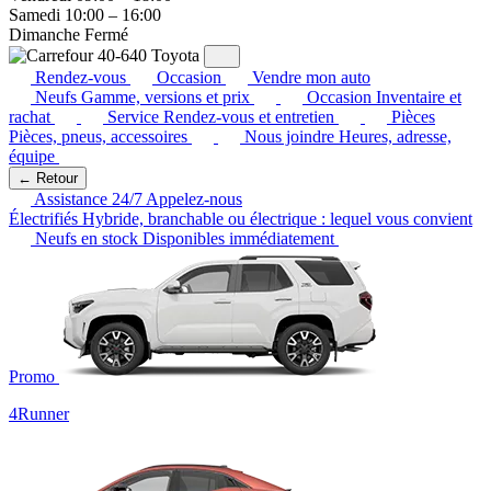
Samedi
10:00 – 16:00
Dimanche
Fermé
Rendez-vous
Occasion
Vendre mon auto
Neufs
Gamme, versions et prix
Occasion
Inventaire et
rachat
Service
Rendez-vous et entretien
Pièces
Pièces, pneus, accessoires
Nous joindre
Heures, adresse,
équipe
← Retour
Assistance 24/7
Appelez-nous
Électrifiés
Hybride, branchable ou électrique : lequel vous convient
Neufs en stock
Disponibles immédiatement
Promo
4Runner