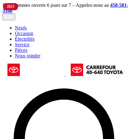
Nous sommes ouverts 6 jours sur 7 – Appelez-nous au
450-581-
2024
2022
2023
2023
3540
Neufs
Occasion
Électrifiés
Service
Pièces
Nous joindre