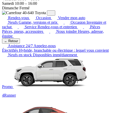
Samedi
10:00 – 16:00
Dimanche
Fermé
Rendez-vous
Occasion
Vendre mon auto
Neufs
Gamme, versions et prix
Occasion
Inventaire et
rachat
Service
Rendez-vous et entretien
Pièces
Pièces, pneus, accessoires
Nous joindre
Heures, adresse,
équipe
← Retour
Assistance 24/7
Appelez-nous
Électrifiés
Hybride, branchable ou électrique : lequel vous convient
Neufs en stock
Disponibles immédiatement
Promo
4Runner