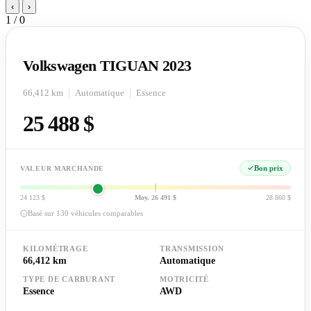
‹
›
1 / 0
Volkswagen TIGUAN 2023
66,412 km
Automatique
Essence
25 488 $
Bon prix
VALEUR MARCHANDE
24 123 $
Moy. 26 491 $
28 860 $
Basé sur 130 véhicules comparables
KILOMÉTRAGE
TRANSMISSION
66,412 km
Automatique
TYPE DE CARBURANT
MOTRICITÉ
Essence
AWD