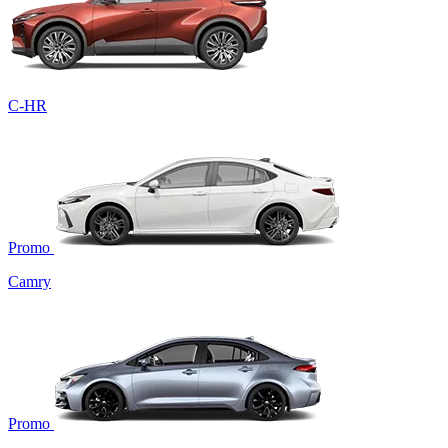
C-HR
Promo
Camry
Promo