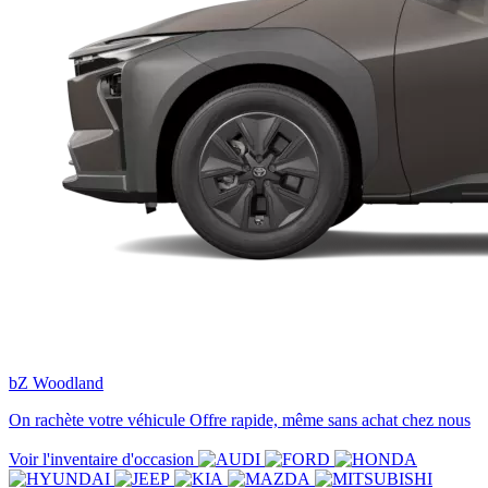
bZ Woodland
On rachète votre véhicule
Offre rapide, même sans achat chez nous
Voir l'inventaire d'occasion