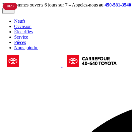
Nous sommes ouverts 6 jours sur 7 – Appelez-nous au
450-581-3540
2024
2022
2023
2023
Neufs
Occasion
Électrifiés
Service
Pièces
Nous joindre