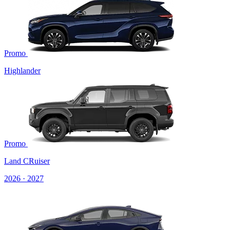
Promo
Highlander
Promo
Land CRuiser
2026 · 2027