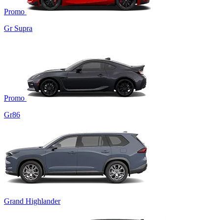
Promo
Gr Supra
Promo
Gr86
Grand Highlander