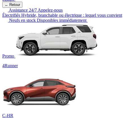
← Retour
Assistance 24/7
Appelez-nous
Électrifiés
Hybride, branchable ou électrique : lequel vous convient
Neufs en stock
Disponibles immédiatement
Promo
4Runner
C-HR