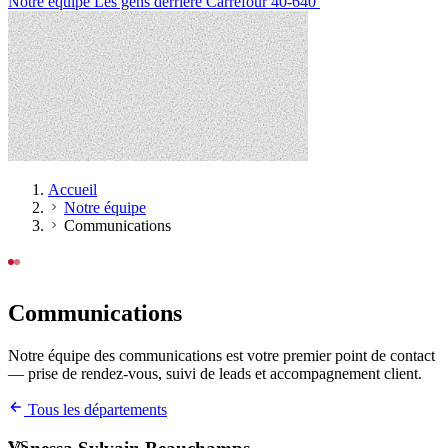
Notre équipe
Les gens derrière Carrefour 40-640
Accueil
Notre équipe
Communications
NOTRE ÉQUIPE
Communications
Notre équipe des communications est votre premier point de contact
— prise de rendez-vous, suivi de leads et accompagnement client.
Tous les départements
VS